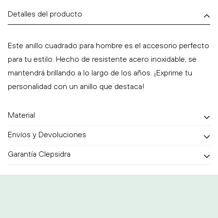
Detalles del producto
Este anillo cuadrado para hombre es el accesorio perfecto
para tu estilo. Hecho de resistente acero inoxidable, se
mantendrá brillando a lo largo de los años. ¡Exprime tu
personalidad con un anillo que destaca!
Material
Envíos y Devoluciones
Material: Acero Inoxidable, cuenta con un galvanizado
Garantía Clepsidra
dándole un alto brillo al material.
Tenemos envíos a toda la República Mexicana
Acero Inoxidable 316L: Resistente al agua, calor y sudor,
diseñado para las condiciones más exigentes sin perder su
Tenemos envío gratis a partir de $899 pesos
Garantía Clepsidra de 90 Días
brillo ni integridad.
Tiempo de entrega es de 1 a 3 días hábiles. (Puede llegar a
Nuestros materiales de primera calidad garantizan que las
Hipoalergénico: Ideal para pieles sensibles, no provoca