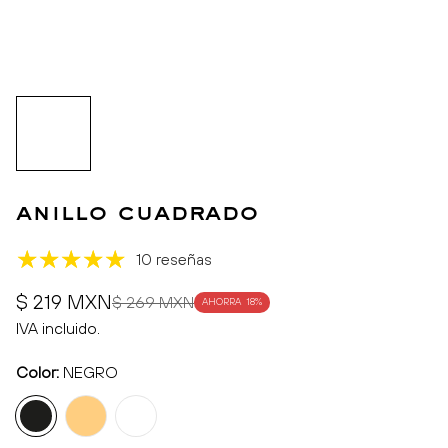
anillo cuadrado
10 reseñas
Precio
Precio
$ 219 MXN
$ 269 MXN
AHORRA
18%
de
regular
IVA incluido.
venta
Color:
NEGRO