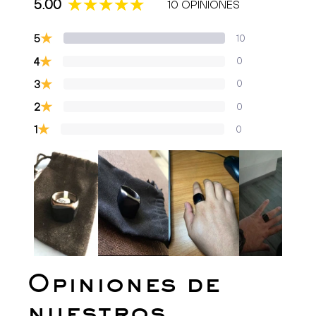
5.00
10 OPINIONES
★
5
10
★
4
0
★
3
0
★
2
0
★
1
0
Opiniones de
nuestros