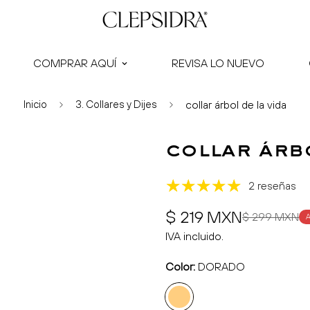
COMPRAR AQUÍ
REVISA LO NUEVO
Inicio
3. Collares y Dijes
collar árbol de la vida
collar árbo
2 reseñas
Precio
Precio
$ 219 MXN
$ 299 MXN
de
regular
IVA incluido.
venta
Color:
DORADO