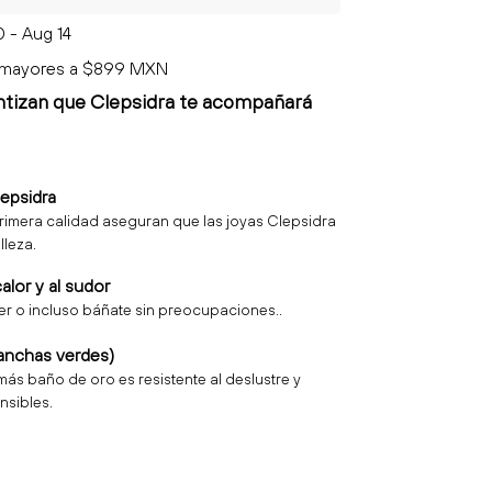
0 - Aug 14
 mayores a $899 MXN
ntizan que Clepsidra
te acompañará
lepsidra
rimera calidad aseguran que las joyas Clepsidra
lleza.
calor y al sudor
rer o incluso báñate sin preocupaciones..
anchas verdes)
más baño de oro es resistente al deslustre y
nsibles.