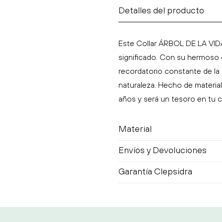
Detalles del producto
Este Collar ÁRBOL DE LA VIDA
significado. Con su hermoso d
recordatorio constante de la i
naturaleza. Hecho de materiale
años y será un tesoro en tu c
Material
Envíos y Devoluciones
Acero Inoxidable
Garantía Clepsidra
Este Collar ÁRBOL DE LA VIDA
Tenemos envíos a toda la Re
significado. Con su hermoso d
Tenemos envío gratis a parti
Garantía Clepsidra de 90 Día
recordatorio constante de la i