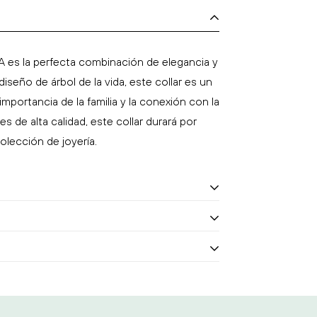
 es la perfecta combinación de elegancia y
iseño de árbol de la vida, este collar es un
mportancia de la familia y la conexión con la
s de alta calidad, este collar durará por
olección de joyería.
 es la perfecta combinación de elegancia y
pública Mexicana
iseño de árbol de la vida, este collar es un
r de $899 pesos
s
mportancia de la familia y la conexión con la