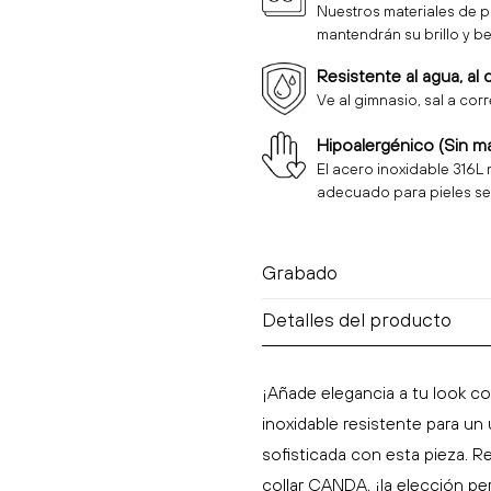
Nuestros materiales de p
mantendrán su brillo y be
Resistente al agua, al 
Ve al gimnasio, sal a cor
Hipoalergénico (Sin m
El acero inoxidable 316L 
adecuado para pieles se
Grabado
Detalles del producto
Grabado Láser artesanal.
Importante no escribir
Emojis
.
¡Añade elegancia a tu look 
Te recomendamos para el
Fo
inoxidable resistente para un
fotografía.
sofisticada con esta pieza. R
La fotografía debe ser clara y 
collar CANDA, ¡la elección pe