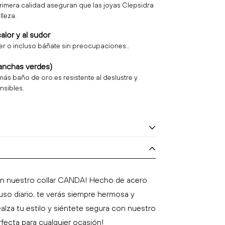
rimera calidad aseguran que las joyas Clepsidra
lleza.
calor y al sudor
rer o incluso báñate sin preocupaciones..
anchas verdes)
más baño de oro es resistente al deslustre y
nsibles.
con nuestro collar CANDA! Hecho de acero
tograbado
un
máximo de 3
rostros por
 uso diario, te verás siempre hermosa y
ealza tu estilo y siéntete segura con nuestro
sin pixelear.
rfecta para cualquier ocasión!