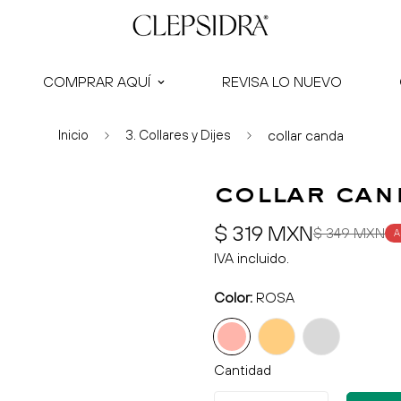
COMPRAR AQUÍ
REVISA LO NUEVO
Inicio
3. Collares y Dijes
collar canda
collar can
Precio
Precio
$ 319 MXN
$ 349 MXN
A
de
regular
IVA incluido.
venta
Color:
ROSA
Cantidad