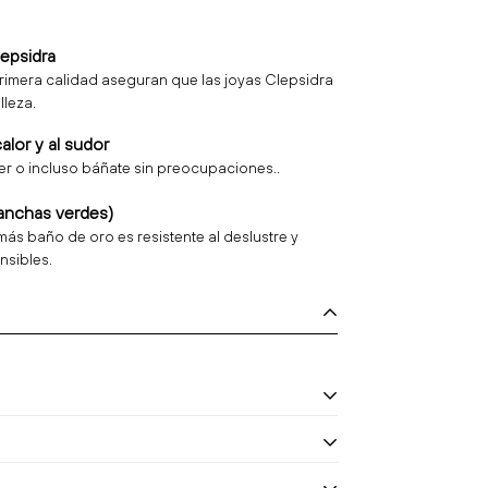
lepsidra
rimera calidad aseguran que las joyas Clepsidra
lleza.
calor y al sudor
rer o incluso báñate sin preocupaciones..
anchas verdes)
más baño de oro es resistente al deslustre y
nsibles.