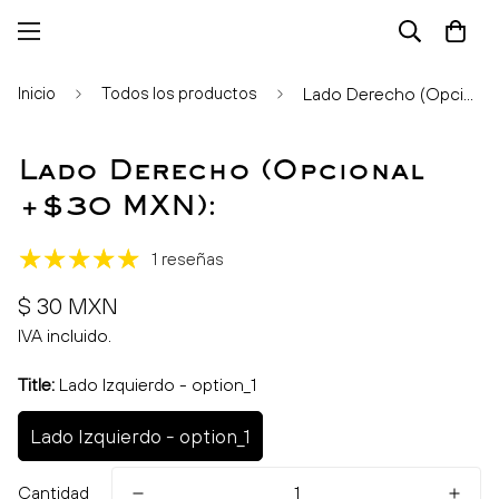
Inicio
Todos los productos
Lado Derecho (Opcional +$30 MXN):
Lado Derecho (Opcional
+$30 MXN):
1 reseñas
Precio
$ 30 MXN
regular
IVA incluido.
Title:
Lado Izquierdo - option_1
Lado Izquierdo - option_1
Cantidad