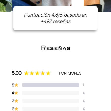
Puntuación 4.6/5 basado en
+492 reseñas
Reseñas
5.00
1 OPINIONES
★
5
1
★
4
0
★
3
0
★
2
0