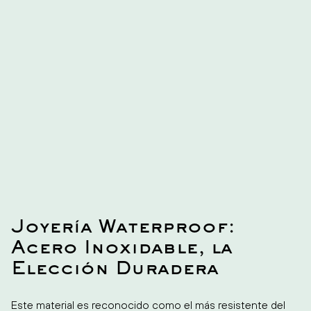
¡Haz que tus muñecas luzcan elegantes con la Pulsera
MUNY! Esta hermosa pulsera para mujer es perfecta para
cualquier ocasión. Su diseño elegante y moderno te hará
destacar y su material de alta calidad te brindará
comodidad y durabilidad. ¡Haz una declaración de moda
con la Pulsera MUNY!
Joyería Waterproof:
Acero Inoxidable, la
Elección Duradera
Este material es reconocido como el más resistente del