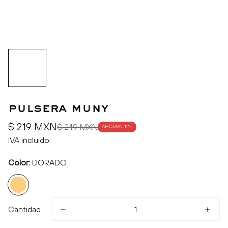
pulsera muny
Precio
Precio
$ 219 MXN
$ 249 MXN
AHORRA
12%
de
regular
IVA incluido.
venta
Color:
DORADO
Cantidad