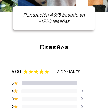
Puntuación 4.9/5 basado en
+1700 reseñas
Reseñas
5.00
3 OPINIONES
★
5
3
★
4
0
★
3
0
★
2
0