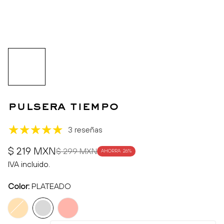
pulsera tiempo
3 reseñas
Precio
Precio
$ 219 MXN
$ 299 MXN
AHORRA
26%
de
regular
IVA incluido.
venta
Color:
PLATEADO